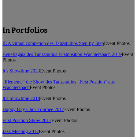
In Portfolios
IDA virtual competion des Tanzstudios Step-by-Step
Event Photos
Benefizgala des Tanzstudios Firstposition Wächtersbach 2019
Event
Photos
It’s Showtime 2023
Event Photos
„Elemente“ die Show des Tanzstudios „First Position“ aus
Wächtersbach
Event Photos
It’s Showtime 2018
Event Photos
Happy Day Chor Tournee 2017
Event Photos
First Position Show 2017
Event Photos
Jazz Meeting 2017
Event Photos